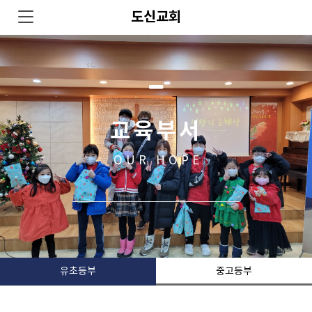
도신교회
교육부서
OUR HOPE
유초등부
중고등부