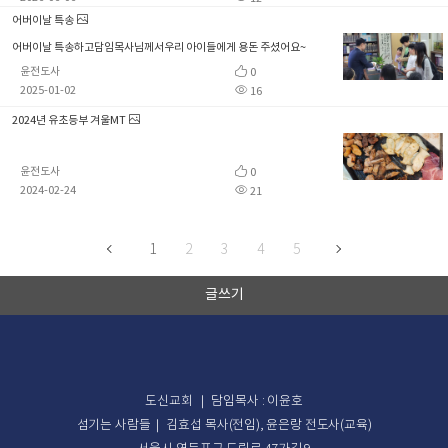
어버이날 특송
어버이날 특송하고담임목사님께서우리 아이들에게 용돈 주셨어요~
윤전도사
0
2025-01-02
16
2024년 유초등부 겨울MT
윤전도사
0
2024-02-24
21
1
2
3
4
5
글쓰기
도신교회 ｜ 담임목사 : 이윤호
섬기는 사람들｜ 김효섭 목사(전임), 윤은랑 전도사(교육)