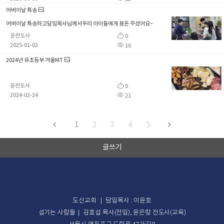
어버이날 특송
어버이날 특송하고담임목사님께서우리 아이들에게 용돈 주셨어요~
윤전도사
0
2025-01-02
16
2024년 유초등부 겨울MT
윤전도사
0
2024-02-24
21
1
2
3
4
5
글쓰기
도신교회 ｜ 담임목사 : 이윤호
섬기는 사람들｜ 김효섭 목사(전임), 윤은랑 전도사(교육)