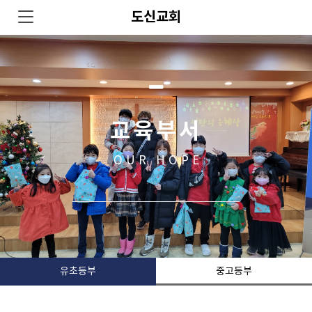
도신교회
교육부서
OUR HOPE
유초등부
중고등부